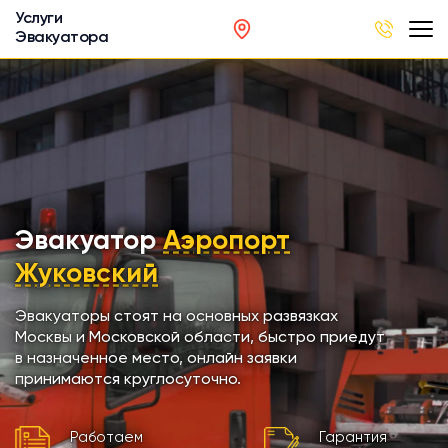
Услуги
Эвакуатора
род
в
р
сов
Эвакуатор
Аэропорт
Жуковский
автобусов
Эвакуаторы стоят на основных развязках
Москвы и Московской области, быстро приедут
кинга
в назначенное место, онлайн заявки
принимаются круглосуточно.
хники
Работаем
Гарантия